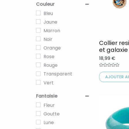
variations.
Couleur
Les
Bleu
options
Jaune
peuvent
Marron
être
Noir
Collier res
choisies
Orange
et galaxie
sur
Rose
18,99
€
la
Rouge
page
Note
Transparent
0
AJOUTER AU
du
sur
Vert
5
produit
Fantaisie
Ce
Fleur
produit
Goutte
a
Lune
plusieurs