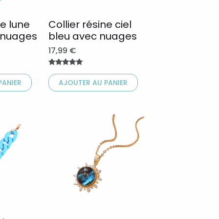
options
peuvent
ne lune
Collier résine ciel
 nuages
bleu avec nuages
être
choisies
17,99
€
sur
Note
la
5.00
PANIER
AJOUTER AU PANIER
sur 5
page
du
Ce
produit
produit
a
plusieurs
variations.
Les
options