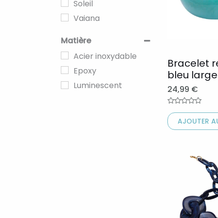
Soleil
variations.
Vaiana
Les
options
Matière
peuvent
Acier inoxydable
Bracelet r
être
Epoxy
bleu large 
choisies
Luminescent
24,99
€
sur
la
Note
0
page
AJOUTER AU
sur
5
du
produit
Ce
produit
a
plusieurs
variations.