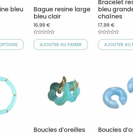
peuvent
peuvent
Bracelet re
ine bleu
Bague resine large
bleu grand
être
être
bleu clair
chaînes
choisies
choisies
16,99
€
17,99
€
sur
sur
la
la
Note
Note
0
0
page
page
 OPTIONS
AJOUTER AU PANIER
AJOUTER AU 
sur
sur
5
5
du
du
produit
produit
Ce
Ce
produit
produit
a
a
plusieurs
plusieurs
variations.
variations.
Les
Les
options
options
peuvent
peuvent
Boucles d’oreilles
Boucles d’or