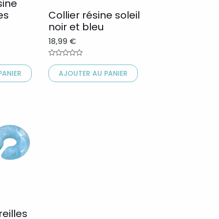
peuvent
sine
es
Collier résine soleil
être
noir et bleu
choisies
18,99
€
sur
la
Note
0
page
PANIER
AJOUTER AU PANIER
sur
5
du
produit
eilles