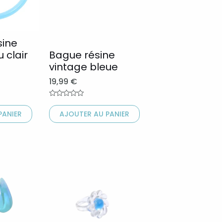
Les
options
peuvent
sine
 clair
Bague résine
être
vintage bleue
choisies
19,99
€
sur
la
Note
0
page
PANIER
AJOUTER AU PANIER
sur
5
du
produit
Ce
produit
a
plusieurs
variations.