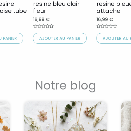
esine
resine bleu clair
resine bleu
être
être
oise tube
fleur
attache
choisies
choisies
16,99
€
16,99
€
sur
sur
la
la
Note
Note
0
0
page
page
 PANIER
AJOUTER AU PANIER
AJOUTER AU 
sur
sur
5
5
du
du
produit
produit
Notre blog