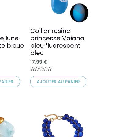
variations.
Les
options
peuvent
Collier resine
ne lune
princesse Vaiana
être
te bleue
bleu fluorescent
choisies
bleu
sur
17,99
€
la
page
Note
0
PANIER
AJOUTER AU PANIER
du
sur
5
produit
Ce
produit
a
plusieurs