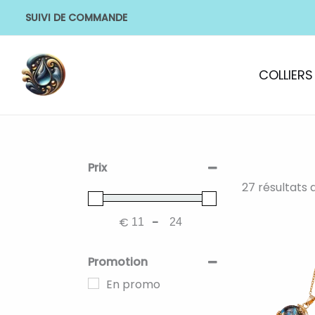
Aller
SUIVI DE COMMANDE
au
contenu
COLLIERS
Prix
27 résultats 
€
-
Minimum Price
Maximum Price
Ce
produit
Promotion
a
En promo
plusieurs