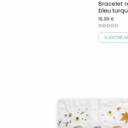
Bracelet r
être
bleu turqu
choisies
16,99
€
sur
la
Note
0
page
AJOUTER AU
sur
5
du
produit