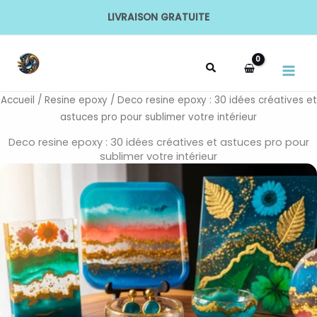
Aller
LIVRAISON GRATUITE
au
MAI
contenu
MEN
Accueil
/
Resine epoxy
/ Deco resine epoxy : 30 idées créatives et
astuces pro pour sublimer votre intérieur
Deco resine epoxy : 30 idées créatives et astuces pro pour
sublimer votre intérieur