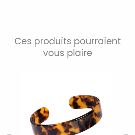
Ces produits pourraient
vous plaire
Ce
produit
a
plusieurs
variations.
Les
options
peuvent