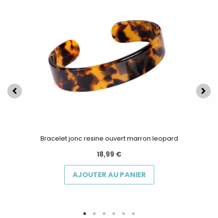
produit
a
plusieurs
variations.
Les
options
peuvent
être
choisies
sur
la
Bracelet jonc resine ouvert marron leopard
page
18,99
€
du
produit
AJOUTER AU PANIER