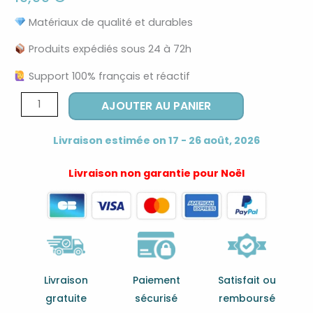
Matériaux de qualité et durables
Produits expédiés sous 24 à 72h
Support 100% français et réactif
quantité
AJOUTER AU PANIER
de
Bracelet
Livraison estimée on 17 - 26 août, 2026
résine
vintage
Livraison non garantie pour Noël
marron
fin
Livraison
Paiement
Satisfait ou
gratuite
sécurisé
remboursé